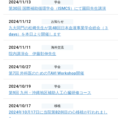
2024/11/13
学会
第30回 国際補助循環学会（ISMCS）にて園田先生講演
2024/11/12
お知らせ
九大同門の松﨑先生が第48回日本血液事業学会総会（３
days）を本日より開催します
2024/11/11
海外交流
院内講演会 伊藤彰伸先生
2024/10/27
学会
第7回 外科医のためのTAVI Workshop開催
2024/10/19
学会
第9回 九州・沖縄地区補助人工心臓研修コース
2024/10/17
移植
2024年10月17日に当院第82例目の心移植が行われまし