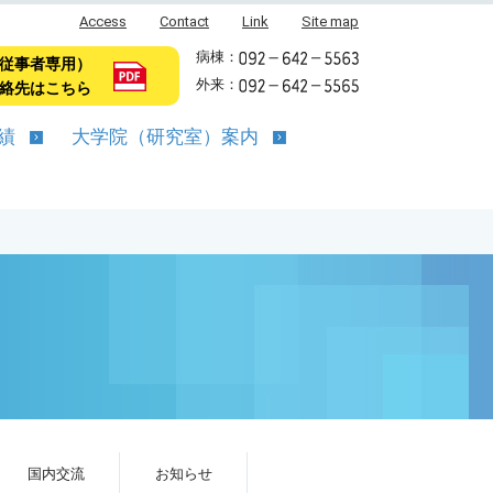
Access
Contact
Link
Site map
病棟：
従事者専用）
外来：
絡先はこちら
績
大学院（研究室）案内
国内交流
お知らせ