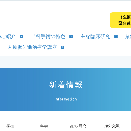
（医療
緊急連
のご紹介
当科手術の特色
主な臨床研究
業
大動脈先進治療学講座
移植
学会
論文/研究
海外交流