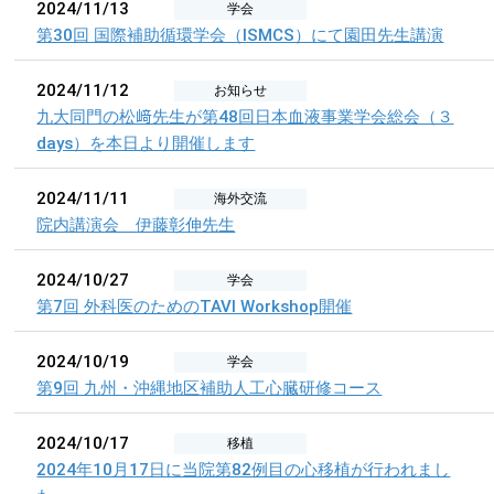
2024/11/13
学会
第30回 国際補助循環学会（ISMCS）にて園田先生講演
2024/11/12
お知らせ
九大同門の松﨑先生が第48回日本血液事業学会総会（３
days）を本日より開催します
2024/11/11
海外交流
院内講演会 伊藤彰伸先生
2024/10/27
学会
第7回 外科医のためのTAVI Workshop開催
2024/10/19
学会
第9回 九州・沖縄地区補助人工心臓研修コース
2024/10/17
移植
2024年10月17日に当院第82例目の心移植が行われまし